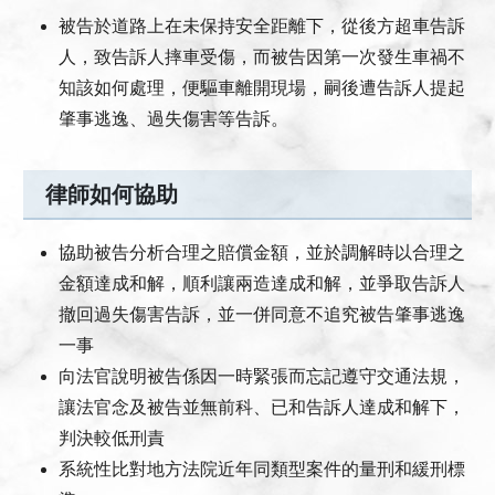
被告於道路上在未保持安全距離下，從後方超車告訴
人，致告訴人摔車受傷，而被告因第一次發生車禍不
知該如何處理，便驅車離開現場，嗣後遭告訴人提起
肇事逃逸、過失傷害等告訴。
律師如何協助
協助被告分析合理之賠償金額，並於調解時以合理之
金額達成和解，順利讓兩造達成和解，並爭取告訴人
撤回過失傷害告訴，並一併同意不追究被告肇事逃逸
一事
向法官說明被告係因一時緊張而忘記遵守交通法規，
讓法官念及被告並無前科、已和告訴人達成和解下，
判決較低刑責
系統性比對地方法院近年同類型案件的量刑和緩刑標